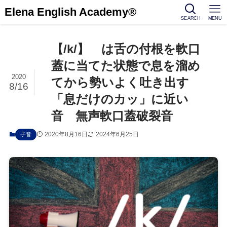
Elena English Academy®
SEARCH
MENU
【/k/】 は舌の付根を軟口
蓋に当てた状態で息を溜め
2020
てから勢いよく吐き出す
8/16
「息だけのカッ」に近い
音 無声軟口蓋破裂音
2020年8月16日
2024年6月25日
子音