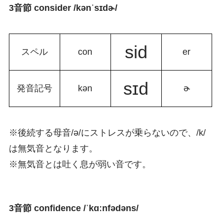
3音節 consider /kənˈsɪdɚ/
sid
スペル
con
er
sɪd
発音記号
kən
ɚ
※後続する母音/
ə/に
ストレスが乗らないので、/k/
は無気音となります。
※無気音とは吐く息が弱い音です。
3音節 confidence /ˈkɑːnfəd
ə
ns/