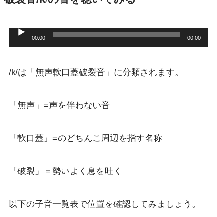
音
00:00
00:00
声
プ
/k/は「無声軟口蓋破裂音」に分類されます。
レ
ー
「無声」=声を伴わない音
ヤ
ー
「軟口蓋」=のどちんこ周辺を指す名称
「破裂」＝勢いよく息を吐く
以下の子音一覧表で位置を確認してみましょう。