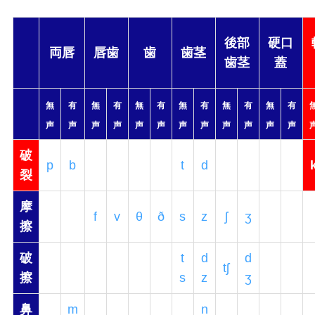
後部
硬口
両唇
唇歯
歯
歯茎
歯茎
蓋
無
有
無
有
無
有
無
有
無
有
無
有
声
声
声
声
声
声
声
声
声
声
声
声
破
p
b
t
d
裂
摩
f
v
θ
ð
s
z
ʃ
ʒ
擦
破
t
d
d
tʃ
擦
s
z
ʒ
鼻
m
n