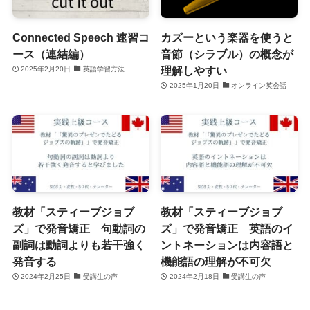
Connected Speech 速習コ
カズーという楽器を使うと
ース（連結編）
音節（シラブル）の概念が
理解しやすい
2025年2月20日
英語学習方法
2025年1月20日
オンライン英会話
教材「スティーブジョブ
教材「スティーブジョブ
ズ」で発音矯正 句動詞の
ズ」で発音矯正 英語のイ
副詞は動詞よりも若干強く
ントネーションは内容語と
発音する
機能語の理解が不可欠
2024年2月25日
受講生の声
2024年2月18日
受講生の声