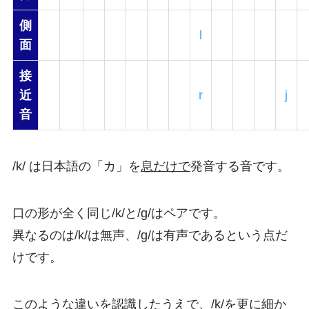
側
l
面
接
近
r
j
音
/k/ は日本語の「カ」を
息だけで
発音する音です。
口の形が全く同じ/k/と/g/はペアです。
異なるのは/k/は無声、/g/は有声であるという点だ
けです。
このような違いを認識したうえで、/k/を更に細か