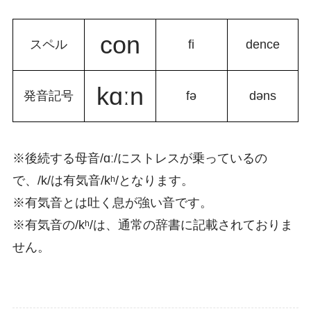
con
スペル
fi
dence
kɑːn
発音記号
fə
dəns
※後続する
母音/ɑː/にスト
レスが乗っているの
で、/k/は有気音/k
ʰ/
となります。
※有気音とは吐く息が強い音です。
※有気音の/k
ʰ/は、通常の辞書に
記載されておりま
せん。