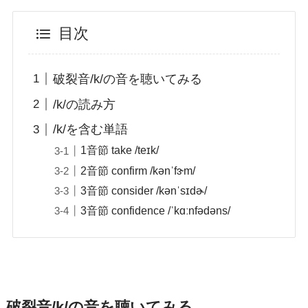
目次
破裂音/k/の音を聴いてみる
/k/の読み方
/k/を含む単語
1音節 take /teɪk/
2音節 confirm /kənˈfɝm/
3音節 consider /kənˈsɪdɚ/
3音節 confidence /ˈkɑːnfədəns/
破裂音/k/の音を聴いてみる