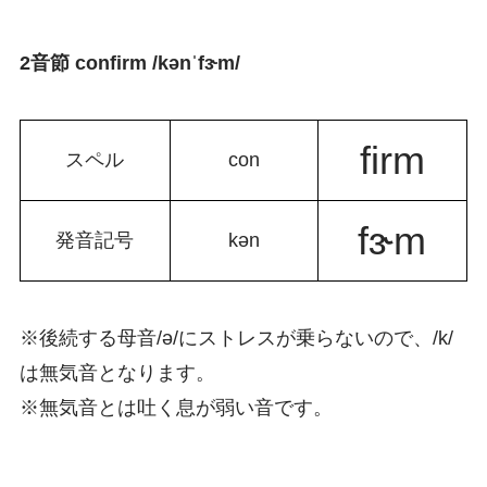
2音節 confirm /kənˈfɝm/
firm
スペル
con
fɝm
発音記号
kən
※後続する母音/
ə/に
ストレスが乗らないので、/k/
は無気音となります。
※無気音とは吐く息が弱い音です。