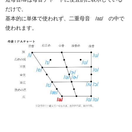
だけで、
基本的に単体で使われず、二重母音 /aɪ/ の中で
使われます。
/i/
/u/
/ɪ/
/ʊ/
/e/
/o/
/ɝ/
/ə/
/ɚ/
/ʌ/
/ɔ/
/ɛ/
/æ/
/a/
/ɑ/
/ɒ/