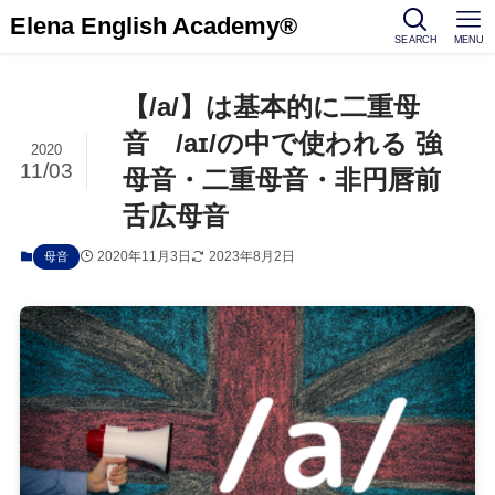
Elena English Academy®
SEARCH
MENU
【/a/】は基本的に二重母
音 /aɪ/の中で使われる 強
2020
11/03
母音・二重母音・非円唇前
舌広母音
2020年11月3日
2023年8月2日
母音