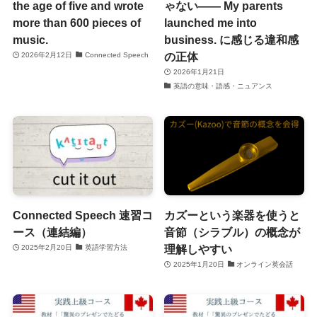
the age of five and wrote
ゃない―― My parents
more than 600 pieces of
launched me into
music.
business. に感じる違和感
の正体
2026年2月12日
Connected Speech
2026年1月21日
英語の意味・語感・ニュアンス
Connected Speech 速習コ
カズーという楽器を使うと
ース（連結編）
音節（シラブル）の概念が
理解しやすい
2025年2月20日
英語学習方法
2025年1月20日
オンライン英会話