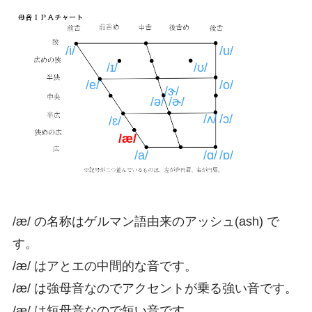
/i/
/u/
/ɪ/
/ʊ/
/e/
/o/
/ɝ/
/ə/
/ɚ/
/ʌ/
/ɔ/
/ɛ/
/æ/
/a/
/ɑ/
/ɒ/
/æ/ の名称はゲルマン語由来のアッシュ(ash) で
す。
/æ/ はアとエの中間的な音です。
/æ/ は強母音なのでアクセントが乗る強い音です。
/æ/ は短母音なので短い音です。