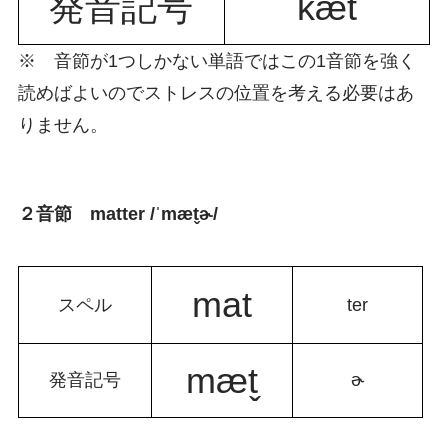
発音記号
kæt
※
音節が1つしかない単語ではこの1音節を強く
読めばよいのでストレスの位置を考える必要はあ
りません。
２音節 matter /ˈmæt̬ɚ/
mat
スペル
ter
mæt̬
発音記号
ɚ