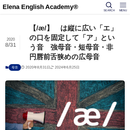
Elena English Academy®
SEARCH
MENU
【/æ/】 は縦に広い「エ」
の口を固定して「ア」とい
2020
8/31
う音 強母音・短母音・非
円唇前舌狭めの広母音
2020年8月31日
2024年6月25日
母音