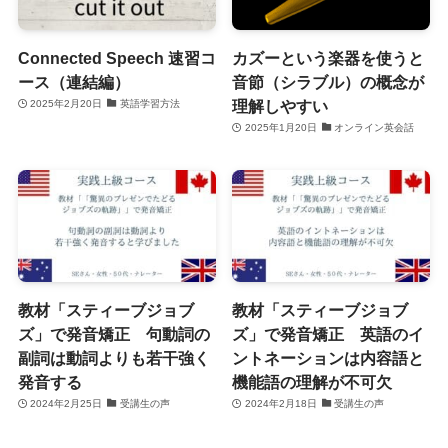
Connected Speech 速習コ
カズーという楽器を使うと
ース（連結編）
音節（シラブル）の概念が
理解しやすい
2025年2月20日
英語学習方法
2025年1月20日
オンライン英会話
教材「スティーブジョブ
教材「スティーブジョブ
ズ」で発音矯正 句動詞の
ズ」で発音矯正 英語のイ
副詞は動詞よりも若干強く
ントネーションは内容語と
発音する
機能語の理解が不可欠
2024年2月25日
受講生の声
2024年2月18日
受講生の声