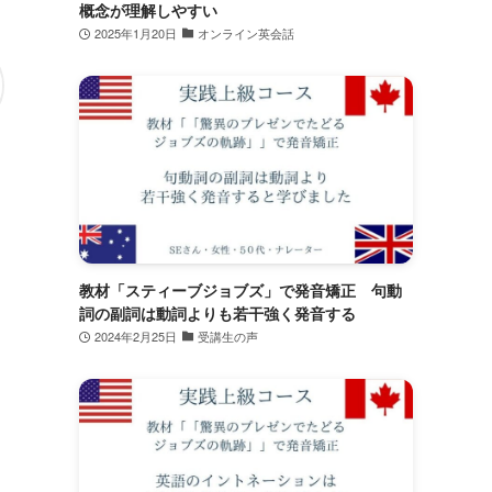
概念が理解しやすい
2025年1月20日
オンライン英会話
教材「スティーブジョブズ」で発音矯正 句動
詞の副詞は動詞よりも若干強く発音する
2024年2月25日
受講生の声