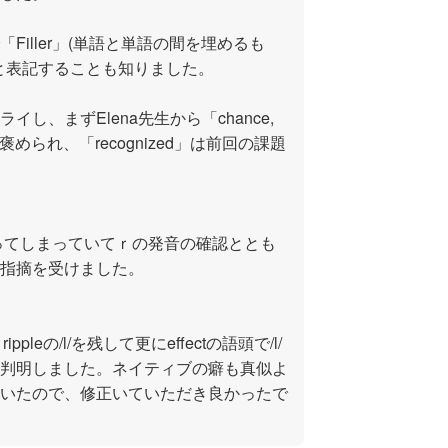
iller」(単語と単語の間を埋めるも
likeなど)と表記することも知りました。
し、まずElena先生から「chance,
と褒められ、「recognized」は前回の課題
l」になってしまっていてｒの発音の確認ととも
指摘を受けました。
rippleの/l/を残して更にeffectの語頭で/l/
判明しました。ネイティブの癖も真似よ
いたので、修正いていただき良かったで