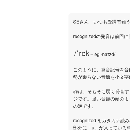
SEさん いつも受講有難
recognizedの発音は
/ˈrek
– əɡ -naɪzd/
このように、発音記号を音
勢が乗らない音節を小文字
/g/は、そもそも弱く発
ジです。強い音節の頭のよ
の逆です。
recognized をカタカナ読
部分に「u」が入っている