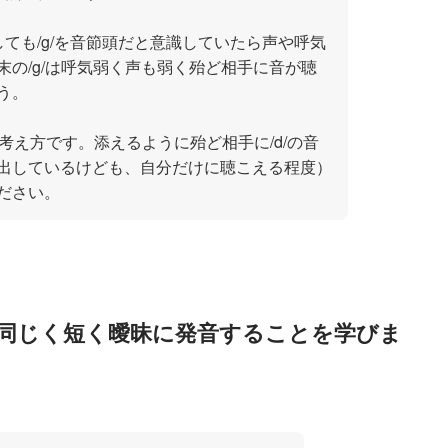
ても/g/を音節頭だと意識していたら声や呼気
末の/g/は呼気弱く声も弱く殆ど相手に音が聴
う。
同じ考え方です。添えるように殆ど相手に/d/の音
出しているけども、自分だけに聴こえる程度）
ださい。
nize/g/と同じく短く曖昧に発音することを学びま