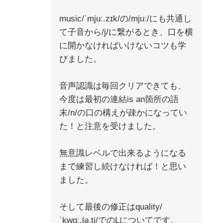
music/ˈmjuː.zɪk/の/mjuː/にも共通し
て子音から/j/に繋がるとき、口を横
に開かなければいけないコツも学
びました。
音声認識は毎回クリアできても、
今度は最初の連結is an箇所の語
末/n/の口の構えが疎かになってい
た！と注意を受けました。
無意識レベルで出来るようになる
まで練習し続けなければ！と思い
ました。
そして最後の修正はquality/
ˈkwɑː.lə.t̬i/でのLについてです。