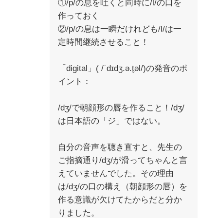
①/p/の息を吐くと同時に/l/の口を
作っておく
②/p/の息は一瞬だけれども/l/は一
定時間継続させること！
「digital」( /ˈdɪdʒ.ə.t̬əl/)の発音のポ
イント：
/dʒ/で朝顔形の唇を作ること！/dʒ/
は日本語の「ジ」ではない。
自分の音声を聴き直すと、先生の
ご指摘通り/dʒ/が滑ってちゃんと言
えていませんでした。その理由
は/dʒ/の口の構え（朝顔形の唇）を
作る意識が欠けてたからだと分か
りました。