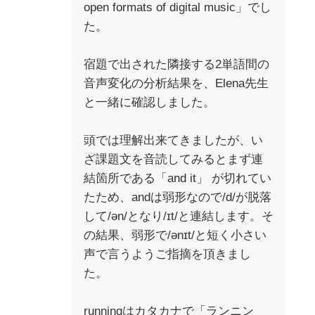
open formats of digital music」でし
た。
宿題で出された隣接する2単語間の
音声変化の分析結果を、Elena先生
と一緒に確認しました。
頭では理解出来てきましたが、い
ざ課題文を音読してみるとまず連
結箇所である「and it」 が切れてい
たため、andは弱形なので/d/が脱落
して/ən/となり/ɪt/と連結します。そ
の結果、弱形で/ənɪt/と短く小さい
声で言うようご指摘を頂きまし
た。
runningはカタカナで「ランニン