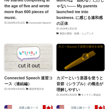
the age of five and wrote
ゃない―― My parents
more than 600 pieces of
launched me into
music.
business. に感じる違和感
の正体
2026年2月12日
Connected Speech
2026年1月21日
英語の意味・語感・ニュアンス
Connected Speech 速習コ
カズーという楽器を使うと
ース（連結編）
音節（シラブル）の概念が
理解しやすい
2025年2月20日
英語学習方法
2025年1月20日
オンライン英会話