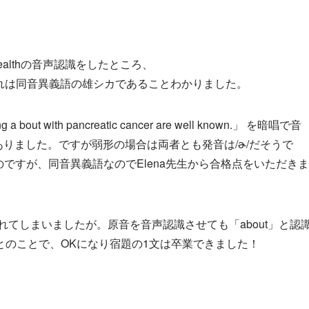
ealthの音声認識をしたところ、
、これは同音異義語の雄シカであることわかりました。
 bout with pancreatic cancer are well known.」 を暗唱で音
がありました。ですが弱形の場合は両者とも発音は/ɚ/だそうで
ですが、同音異義語なのでElena先生から合格点をいただきま
識されてしまいましたが。原音を音声認識させても「about」と認
とのことで、OKになり宿題の1文は卒業できました！