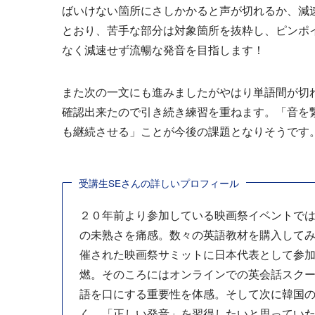
ばいけない箇所にさしかかると声が切れるか、減速
とおり、苦手な部分は対象箇所を抜粋し、ピンポ
なく減速せず流暢な発音を目指します！
また次の一文にも進みましたがやはり単語間が切
確認出来たので引き続き練習を重ねます。「音を
も継続させる」ことが今後の課題となりそうです
受講生SEさんの詳しいプロフィール
２０年前より参加している映画祭イベントで
の未熟さを痛感。数々の英語教材を購入してみ
催された映画祭サミットに日本代表として参
燃。そのころにはオンラインでの英会話スク
語を口にする重要性を体感。そして次に韓国
く、「正しい発音」を習得したいと思っていたタイ