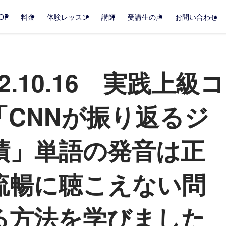
OP
料金
体験レッスン
講師
受講生の声
お問い合わせ
.10.16 実践上級コ
「CNNが振り返るジ
績」単語の発音は正
流暢に聴こえない問
る方法を学びました