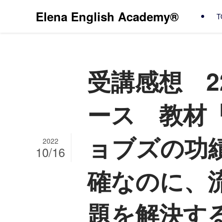
Elena English Academy®
T
受講感想 22
ース 教材
ョブズの功
2022
10/16
確なのに、
題を解決す