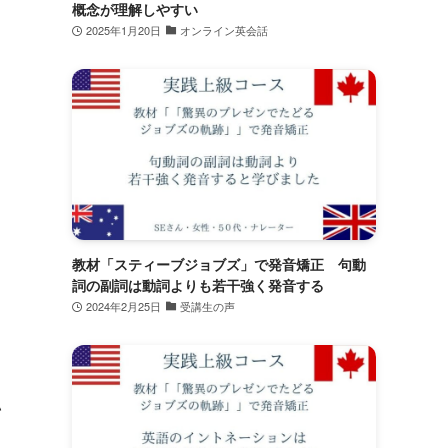
概念が理解しやすい
2025年1月20日
オンライン英会話
教材「スティーブジョブズ」で発音矯正 句動
詞の副詞は動詞よりも若干強く発音する
2024年2月25日
受講生の声
い