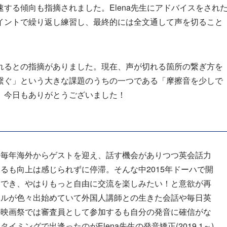
する傾向も指摘されました。Elena先生にアドバイスをされ
イントで繰り返し練習し、最終的には全文通して声を切ること
れるとの指摘がありました。現在、声が切れる箇所の繋ぎ方を
繋ぐ」という大きな課題のうちの一つである「摩擦音を少しで
。今日もありがとうございました！
は毎年海外からゲストを迎え、話す機会がありつつ英会話力
るも向上は感じられずに停滞。そんな中2015年ドーハで開
加でき、やはりもっと自由に交流を楽しみたい！と意欲が再
ールが色々出始めていて外国人講師との生きた会話や毎日英
の映画祭では審査員として参加するも自分の発音に確信がな
ミングで出逢ったのがElena先生の発音矯正(2019,1～)