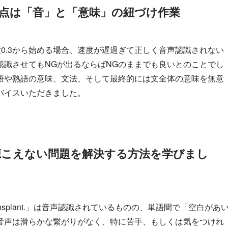
要な点は「音」と「意味」の紐づけ作業
速度0.3から始める場合、速度が遅過ぎて正しく音声認識されない
認識させてもNGが出るならばNGのままでも良いとのことでし
語や熟語の意味、文法、そして最終的には文全体の意味を無意
バイスいただきました。
聴こえない問題を解決する方法を学びまし
 liver transplant.」は音声認識されているものの、単語間で「空白があ
音声は滑らかな繋がりがなく、特に苦手、もしくは気をつけれ