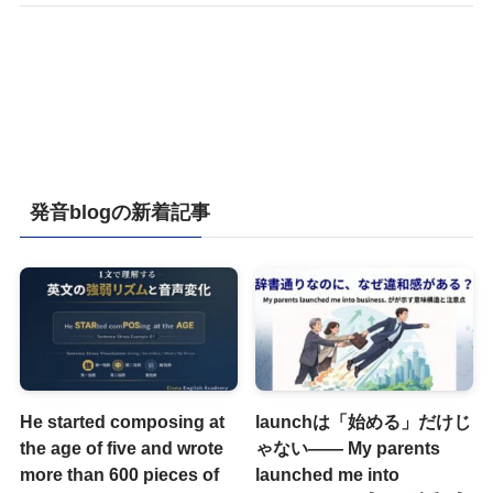
発音blogの新着記事
He started composing at
launchは「始める」だけじ
the age of five and wrote
ゃない―― My parents
more than 600 pieces of
launched me into