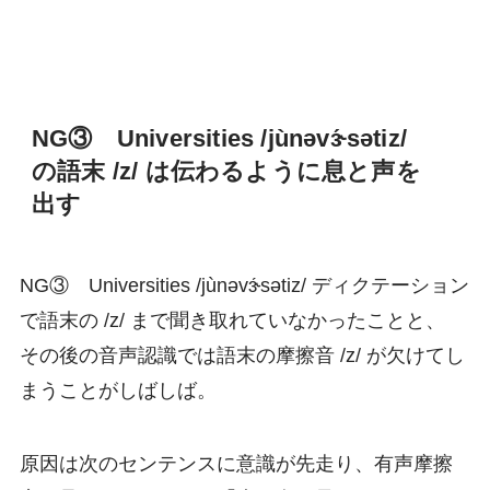
NG③ Universities /jùnəvɝ́sətiz/
の語末 /z/ は伝わるように息と声を
出す
NG③ Universities /jùnəvɝ́sətiz/ ディクテーション
で語末の /z/ まで聞き取れていなかったことと、
その後の音声認識では語末の摩擦音 /z/ が欠けてし
まうことがしばしば。
原因は次のセンテンスに意識が先走り、有声摩擦