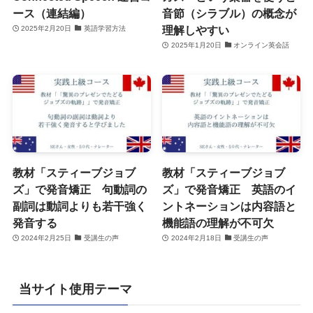
ース（連結編）
音節（シラブル）の概念が
理解しやすい
2025年2月20日
英語学習方法
2025年1月20日
オンライン英会話
教材「スティーブジョブ
教材「スティーブジョブ
ズ」で発音矯正 句動詞の
ズ」で発音矯正 英語のイ
副詞は動詞よりも若干強く
ントネーションは内容語と
発音する
機能語の理解が不可欠
2024年2月25日
受講生の声
2024年2月18日
受講生の声
当サイト使用テーマ