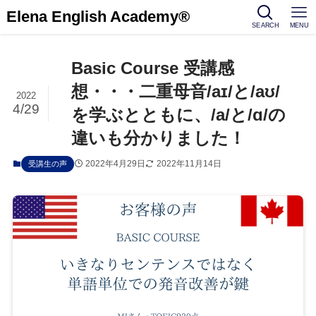
Elena English Academy®
SEARCH
MENU
Basic Course 受講感
想・・・二重母音/aɪ/と/aʊ/
2022
4/29
を学ぶとともに、/a/と/ɑ/の
違いも分かりました！
2022年4月29日
2022年11月14日
受講生の声